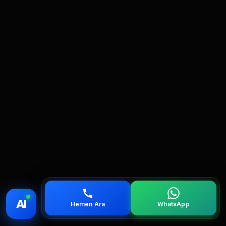
💰 Fiyat
📞 Ara
💬 WhatsApp
📍 Bölgeler
AI
Hemen Ara
WhatsApp
servis
çağırın