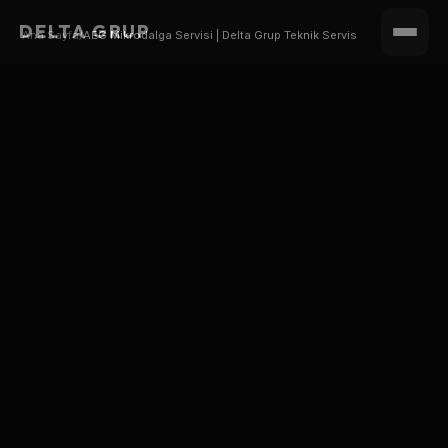
DELTA GRUP
Ana Sayfa
/
AEG Mikrodalga Servisi | Delta Grup Teknik Servis