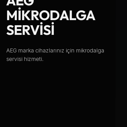
AEG
Telefon Numarası
MIKRODALGA
SERVISI
Hizmet Türü
AEG marka cihazlarınız için mikrodalga
servisi hizmeti.
Servis Çağır
Verileriniz KVKK kapsamında korunmaktadır.