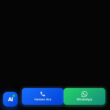
💰 Fiyat
📞 Ara
💬 WhatsApp
📍 Bölgeler
AI
Hemen Ara
WhatsApp
servis
çağırın