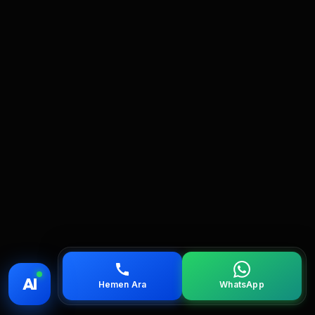
💰 Fiyat
📞 Ara
💬 WhatsApp
📍 Bölgeler
AI
Hemen Ara
WhatsApp
servis
çağırın