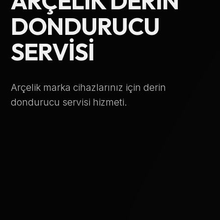
ARÇELIK DERIN
Telefon Numarası
DONDURUCU
SERVISI
Hizmet Türü
Arçelik marka cihazlarınız için derin
dondurucu servisi hizmeti.
Servis Çağır
Verileriniz KVKK kapsamında korunmaktadır.