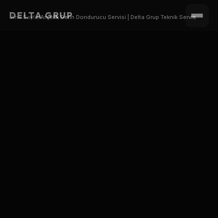
DELTA GRUP
Ana Sayfa
/
Arçelik Derin Dondurucu Servisi | Delta Grup Teknik Servis