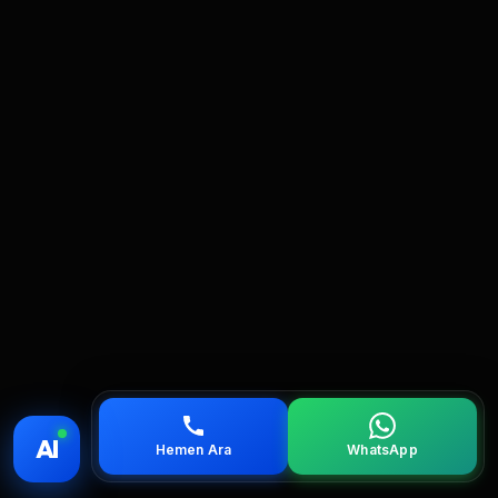
💰 Fiyat
📞 Ara
💬 WhatsApp
📍 Bölgeler
AI
Hemen Ara
WhatsApp
servis
çağırın