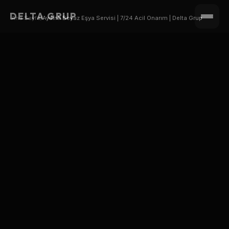
DELTA GRUP
Ana Sayfa
/
Aydınlı Beyaz Eşya Servisi | 7/24 Acil Onarım | Delta Grup