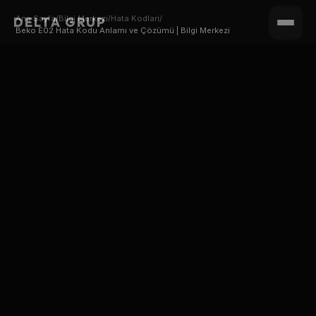
Ana Sayfa
/
Bilgi Merkezi
/
Hata Kodlari
/
DELTA GRUP
Beko E02 Hata Kodu Anlamı ve Çözümü | Bilgi Merkezi