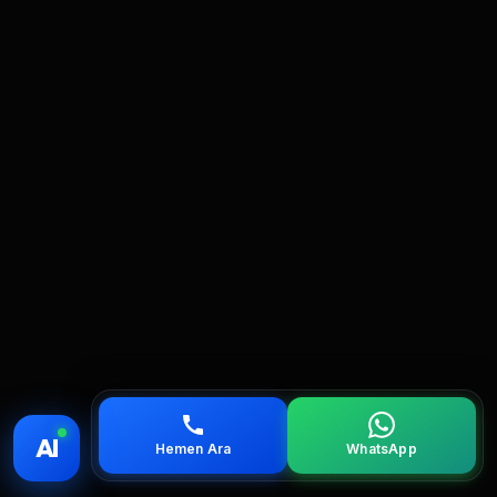
💰 Fiyat
📞 Ara
💬 WhatsApp
📍 Bölgeler
AI
Hemen Ara
WhatsApp
servis
çağırın