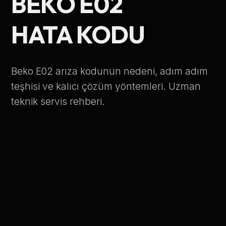
BEKO E02
Telefon Numarası
HATA KODU
Hizmet Türü
Beko E02 arıza kodunun nedeni, adım adım
teşhisi ve kalıcı çözüm yöntemleri. Uzman
teknik servis rehberi.
Servis Çağır
Verileriniz KVKK kapsamında korunmaktadır.