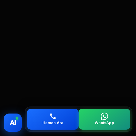
💰 Fiyat
📞 Ara
💬 WhatsApp
📍 Bölgeler
AI
Hemen Ara
WhatsApp
servis
çağırın