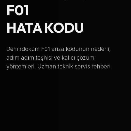
F01
Telefon Numarası
HATA KODU
Hizmet Türü
Demirdöküm F01 arıza kodunun nedeni,
adım adım teşhisi ve kalıcı çözüm
yöntemleri. Uzman teknik servis rehberi.
Servis Çağır
Verileriniz KVKK kapsamında korunmaktadır.