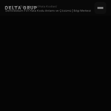
Ana Sayfa
/
Bilgi Merkezi
/
Hata Kodlari
/
DELTA GRUP
Demirdöküm F01 Hata Kodu Anlamı ve Çözümü | Bilgi Merkezi