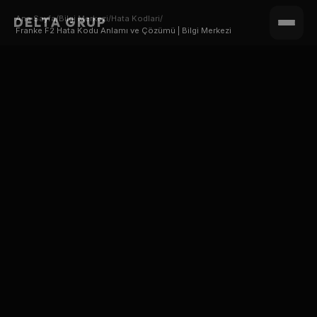
Ana Sayfa
/
Bilgi Merkezi
/
Hata Kodlari
/
DELTA GRUP
Franke F2 Hata Kodu Anlamı ve Çözümü | Bilgi Merkezi