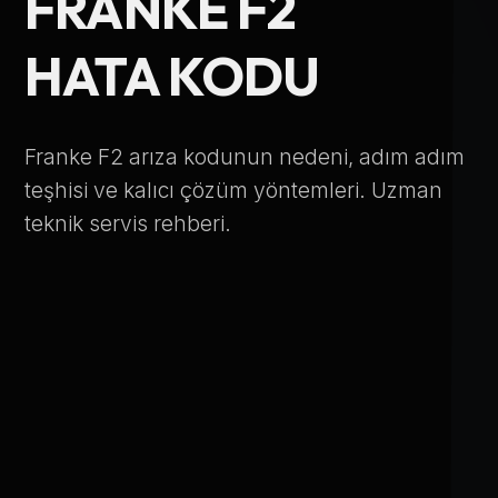
FRANKE F2
Telefon Numarası
HATA KODU
Hizmet Türü
Franke F2 arıza kodunun nedeni, adım adım
teşhisi ve kalıcı çözüm yöntemleri. Uzman
teknik servis rehberi.
Servis Çağır
Verileriniz KVKK kapsamında korunmaktadır.