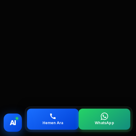
💰 Fiyat
📞 Ara
💬 WhatsApp
📍 Bölgeler
AI
Hemen Ara
WhatsApp
servis
çağırın