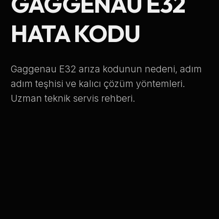
GAGGENAU E32
Telefon Numarası
HATA KODU
Hizmet Türü
Gaggenau E32 arıza kodunun nedeni, adım
adım teşhisi ve kalıcı çözüm yöntemleri.
Uzman teknik servis rehberi.
Servis Çağır
Verileriniz KVKK kapsamında korunmaktadır.