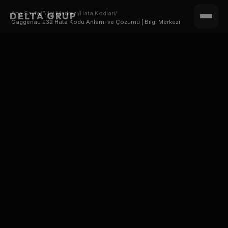
Ana Sayfa
/
Bilgi Merkezi
/
Hata Kodlari
/
DELTA GRUP
Gaggenau E32 Hata Kodu Anlamı ve Çözümü | Bilgi Merkezi