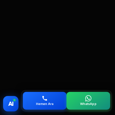
💰 Fiyat
📞 Ara
💬 WhatsApp
📍 Bölgeler
AI
Hemen Ara
WhatsApp
servis
çağırın