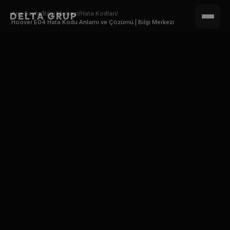
Ana Sayfa
/
Bilgi Merkezi
/
Hata Kodlari
/
DELTA GRUP
Hoover E04 Hata Kodu Anlamı ve Çözümü | Bilgi Merkezi