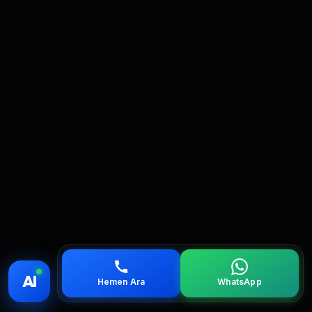
💰 Fiyat
📞 Ara
💬 WhatsApp
📍 Bölgeler
AI
Hemen Ara
WhatsApp
servis
çağırın