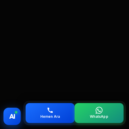
💰 Fiyat
📞 Ara
💬 WhatsApp
📍 Bölgeler
AI
Hemen Ara
WhatsApp
servis
çağırın