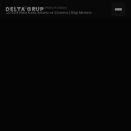
Ana Sayfa
/
Bilgi Merkezi
/
Hata Kodlari
/
DELTA GRUP
LG E04 Hata Kodu Anlamı ve Çözümü | Bilgi Merkezi