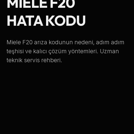
MIELE F20
Telefon Numarası
HATA KODU
Hizmet Türü
Miele F20 arıza kodunun nedeni, adım adım
teşhisi ve kalıcı çözüm yöntemleri. Uzman
teknik servis rehberi.
Servis Çağır
Verileriniz KVKK kapsamında korunmaktadır.