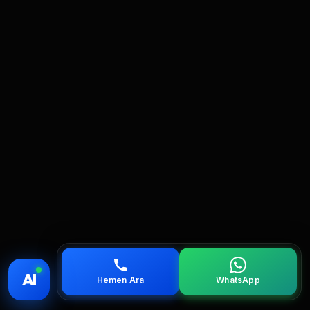
💰 Fiyat
📞 Ara
💬 WhatsApp
📍 Bölgeler
AI
Hemen Ara
WhatsApp
servis
çağırın