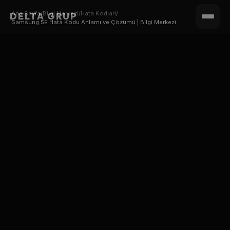
Ana Sayfa
/
Bilgi Merkezi
/
Hata Kodlari
/
DELTA GRUP
Samsung 5E Hata Kodu Anlamı ve Çözümü | Bilgi Merkezi