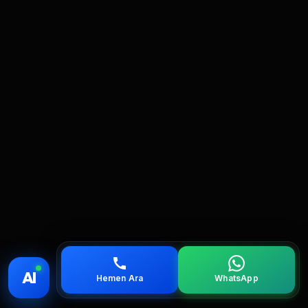
💰 Fiyat
📞 Ara
💬 WhatsApp
📍 Bölgeler
AI
Hemen Ara
WhatsApp
servis
çağırın