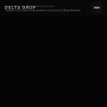
Ana Sayfa
/
Bilgi Merkezi
/
Hata Kodlari
/
DELTA GRUP
Vaillant F22 Hata Kodu Anlamı ve Çözümü | Bilgi Merkezi