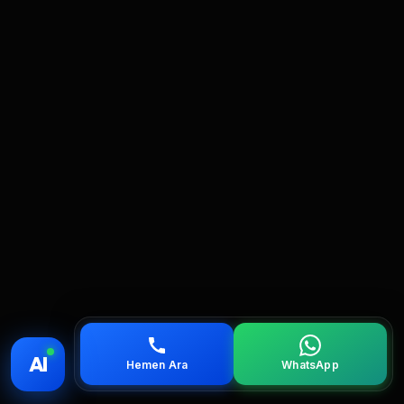
💰 Fiyat
📞 Ara
💬 WhatsApp
📍 Bölgeler
AI
Hemen Ara
WhatsApp
servis
çağırın