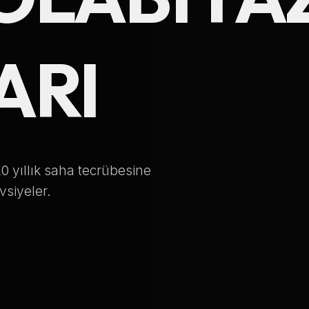
Telefon Numarası
ARI
Hizmet Türü
0 yıllık saha tecrübesine
Servis Çağır
vsiyeler.
Verileriniz KVKK kapsamında korunmaktadır.