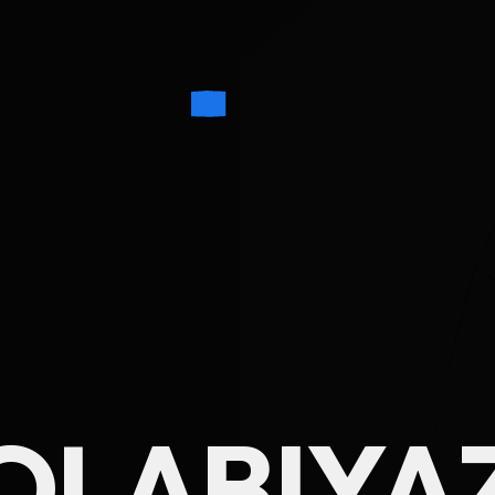
Ad Soyad
OLABI
YA