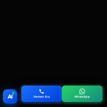
💰 Fiyat
📞 Ara
💬 WhatsApp
📍 Bölgeler
AI
Hemen Ara
WhatsApp
servis
çağırın