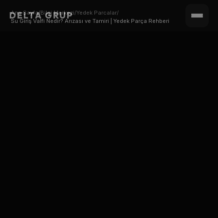
Ana Sayfa
/
Bilgi Merkezi
/
Yedek Parcalar
/
DELTA GRUP
Su Giriş Valfi Nedir? Arızası ve Tamiri | Yedek Parça Rehberi