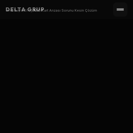
DELTA GRUP
Ana Sayfa
/
Blog
/
AEG Kart Arızası Sorunu Kesin Çözüm