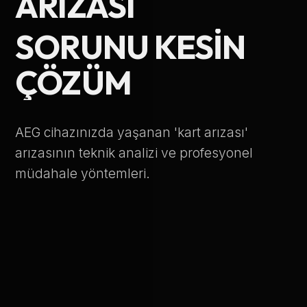
ARIZASI
Telefon Numarası
SORUNU KESIN
ÇÖZÜM
Hizmet Türü
AEG cihazınızda yaşanan 'kart arızası'
arızasının teknik analizi ve profesyonel
müdahale yöntemleri.
Servis Çağır
Verileriniz KVKK kapsamında korunmaktadır.