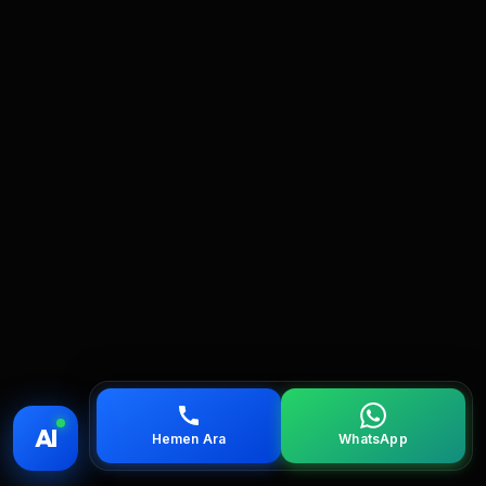
💰 Fiyat
📞 Ara
💬 WhatsApp
📍 Bölgeler
AI
Hemen Ara
WhatsApp
servis
çağırın