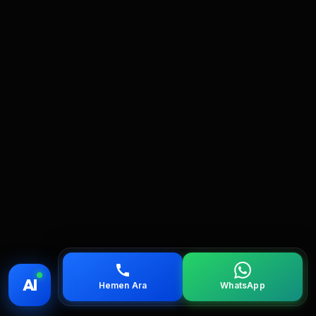
💰 Fiyat
📞 Ara
💬 WhatsApp
📍 Bölgeler
AI
Hemen Ara
WhatsApp
servis
çağırın