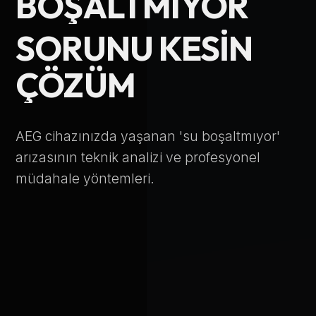
BOŞALTMIYOR
Telefon Numarası
SORUNU KESIN
ÇÖZÜM
Hizmet Türü
AEG cihazınızda yaşanan 'su boşaltmıyor'
arızasının teknik analizi ve profesyonel
müdahale yöntemleri.
Servis Çağır
Verileriniz KVKK kapsamında korunmaktadır.