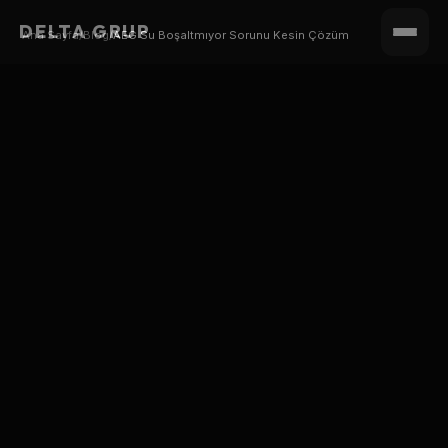
DELTA GRUP
Ana Sayfa
/
Blog
/
AEG Su Boşaltmıyor Sorunu Kesin Çözüm