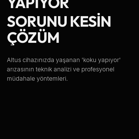
YAPIYOR
Telefon Numarası
SORUNU KESIN
ÇÖZÜM
Hizmet Türü
Altus cihazınızda yaşanan 'koku yapıyor'
arızasının teknik analizi ve profesyonel
müdahale yöntemleri.
Servis Çağır
Verileriniz KVKK kapsamında korunmaktadır.