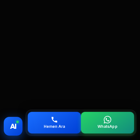
💰 Fiyat
📞 Ara
💬 WhatsApp
📍 Bölgeler
AI
Hemen Ara
WhatsApp
servis
çağırın