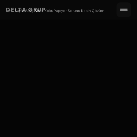
DELTA GRUP
Ana Sayfa
/
Blog
/
Altus Koku Yapıyor Sorunu Kesin Çözüm