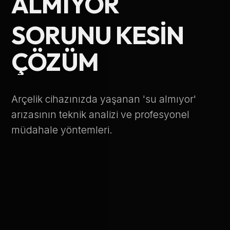
ALMIYOR
Telefon Numarası
SORUNU KESIN
ÇÖZÜM
Hizmet Türü
Arçelik cihazınızda yaşanan 'su almıyor'
arızasının teknik analizi ve profesyonel
müdahale yöntemleri.
Servis Çağır
Verileriniz KVKK kapsamında korunmaktadır.