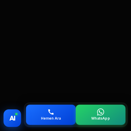
💰 Fiyat
📞 Ara
💬 WhatsApp
📍 Bölgeler
AI
Hemen Ara
WhatsApp
servis
çağırın