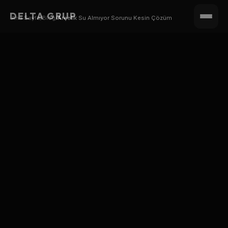
DELTA GRUP
Ana Sayfa
/
Blog
/
Arçelik Su Almıyor Sorunu Kesin Çözüm