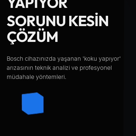
YAPIYOR
Telefon Numarası
SORUNU KESIN
ÇÖZÜM
Hizmet Türü
Bosch cihazınızda yaşanan 'koku yapıyor'
arızasının teknik analizi ve profesyonel
müdahale yöntemleri.
Servis Çağır
Verileriniz KVKK kapsamında korunmaktadır.