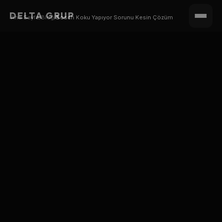
DELTA GRUP
Ana Sayfa
/
Blog
/
Bosch Koku Yapıyor Sorunu Kesin Çözüm