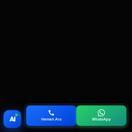
💰 Fiyat
📞 Ara
💬 WhatsApp
📍 Bölgeler
AI
Hemen Ara
WhatsApp
servis
çağırın