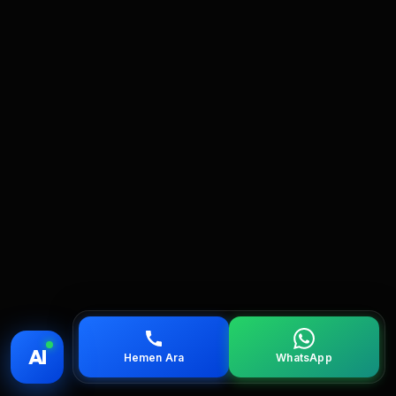
💰 Fiyat
📞 Ara
💬 WhatsApp
📍 Bölgeler
AI
Hemen Ara
WhatsApp
servis
çağırın