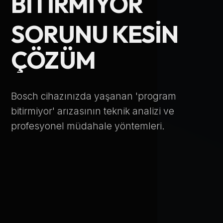
BITIRMIYOR
Telefon Numarası
SORUNU KESIN
ÇÖZÜM
Hizmet Türü
Bosch cihazınızda yaşanan 'program
bitirmiyor' arızasının teknik analizi ve
profesyonel müdahale yöntemleri.
Servis Çağır
Verileriniz KVKK kapsamında korunmaktadır.