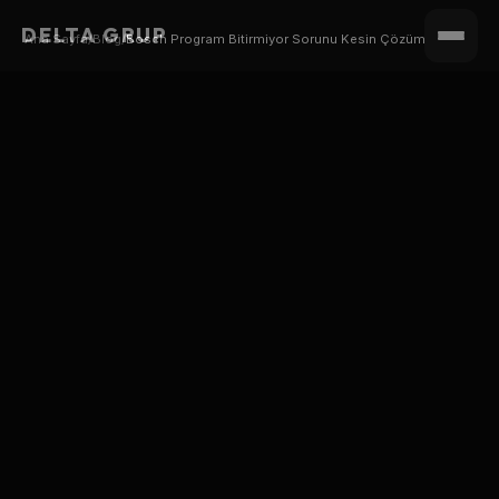
DELTA GRUP
Ana Sayfa
/
Blog
/
Bosch Program Bitirmiyor Sorunu Kesin Çözüm