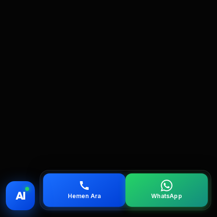
💰 Fiyat
📞 Ara
💬 WhatsApp
📍 Bölgeler
AI
Hemen Ara
WhatsApp
servis
çağırın