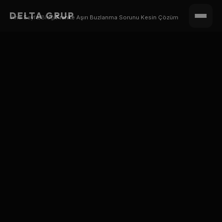
DELTA GRUP
Ana Sayfa
/
Blog
/
Franke Aşırı Buzlanma Sorunu Kesin Çözüm