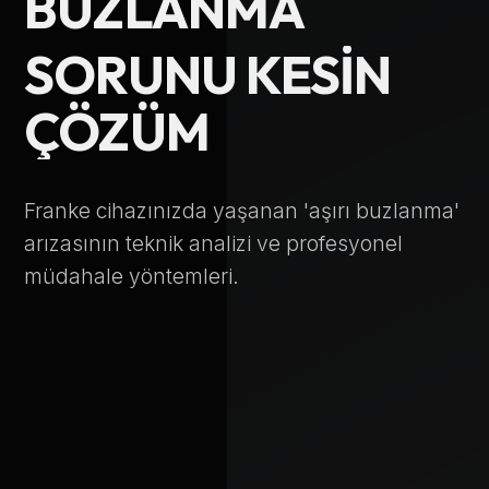
BUZLANMA
Telefon Numarası
SORUNU KESIN
ÇÖZÜM
Hizmet Türü
Franke cihazınızda yaşanan 'aşırı buzlanma'
arızasının teknik analizi ve profesyonel
müdahale yöntemleri.
Servis Çağır
Verileriniz KVKK kapsamında korunmaktadır.