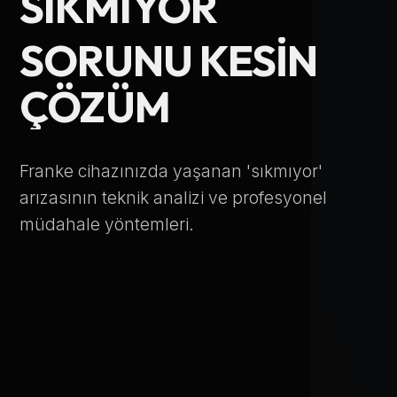
SIKMIYOR
Telefon Numarası
SORUNU KESIN
ÇÖZÜM
Hizmet Türü
Franke cihazınızda yaşanan 'sıkmıyor'
arızasının teknik analizi ve profesyonel
müdahale yöntemleri.
Servis Çağır
Verileriniz KVKK kapsamında korunmaktadır.