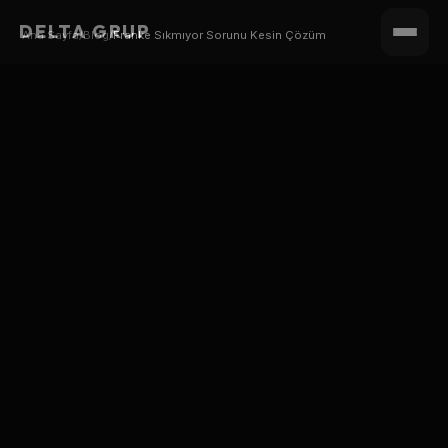
DELTA GRUP
Ana Sayfa
/
Blog
/
Franke Sıkmıyor Sorunu Kesin Çözüm