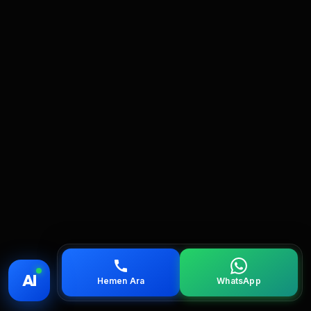
💰 Fiyat
📞 Ara
💬 WhatsApp
📍 Bölgeler
AI
Hemen Ara
WhatsApp
servis
çağırın