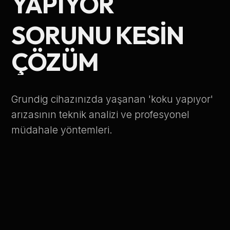
YAPIYOR
Telefon Numarası
SORUNU KESIN
ÇÖZÜM
Hizmet Türü
Grundig cihazınızda yaşanan 'koku yapıyor'
arızasının teknik analizi ve profesyonel
müdahale yöntemleri.
Servis Çağır
Verileriniz KVKK kapsamında korunmaktadır.