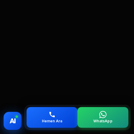
💰 Fiyat
📞 Ara
💬 WhatsApp
📍 Bölgeler
AI
Hemen Ara
WhatsApp
servis
çağırın