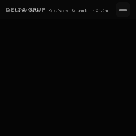
DELTA GRUP
Ana Sayfa
/
Blog
/
Grundig Koku Yapıyor Sorunu Kesin Çözüm