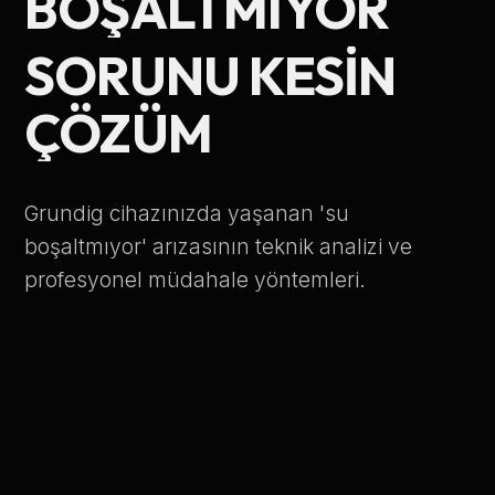
BOŞALTMIYOR
Telefon Numarası
SORUNU KESIN
ÇÖZÜM
Hizmet Türü
Grundig cihazınızda yaşanan 'su
boşaltmıyor' arızasının teknik analizi ve
profesyonel müdahale yöntemleri.
Servis Çağır
Verileriniz KVKK kapsamında korunmaktadır.