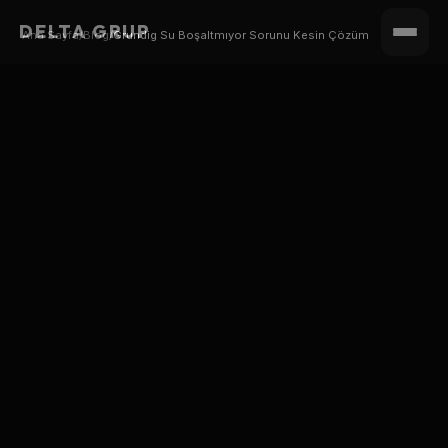
DELTA GRUP
Ana Sayfa
/
Blog
/
Grundig Su Boşaltmıyor Sorunu Kesin Çözüm