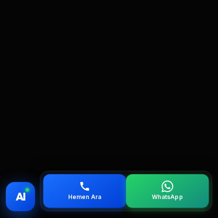
💰 Fiyat
📞 Ara
💬 WhatsApp
📍 Bölgeler
AI
Hemen Ara
WhatsApp
servis
çağırın