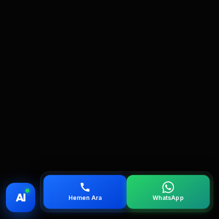
💰 Fiyat
📞 Ara
💬 WhatsApp
📍 Bölgeler
AI
Hemen Ara
WhatsApp
servis
çağırın