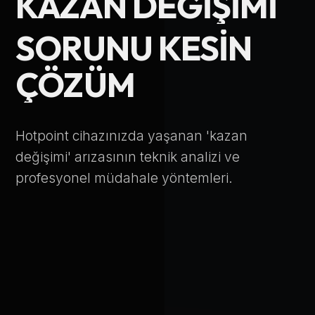
KAZAN DEĞIŞIMI
Telefon Numarası
SORUNU KESIN
ÇÖZÜM
Hizmet Türü
Hotpoint cihazınızda yaşanan 'kazan
değişimi' arızasının teknik analizi ve
profesyonel müdahale yöntemleri.
Servis Çağır
Verileriniz KVKK kapsamında korunmaktadır.