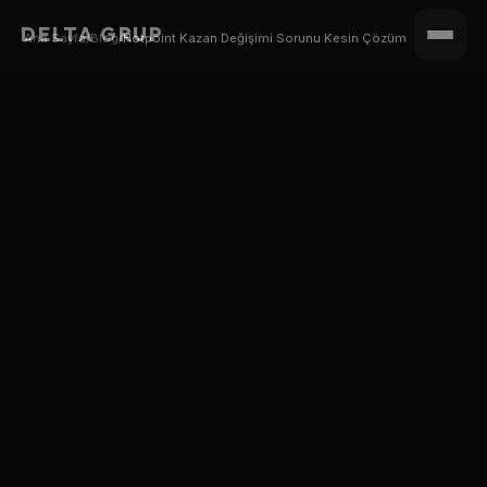
DELTA GRUP
Ana Sayfa
/
Blog
/
Hotpoint Kazan Değişimi Sorunu Kesin Çözüm