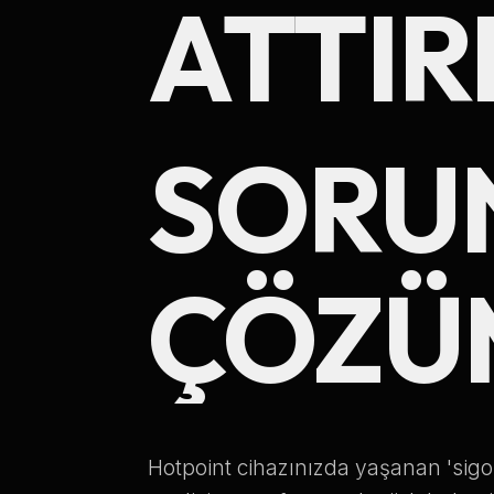
ATTIR
SORUN
ÇÖZÜ
Hotpoint cihazınızda yaşanan 'sigort