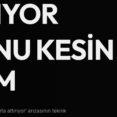
IYOR
Telefon Numarası
Hizmet Türü
U KESIN
M
Servis Çağır
Verileriniz KVKK kapsamında korunmaktadır.
a attırıyor' arızasının teknik