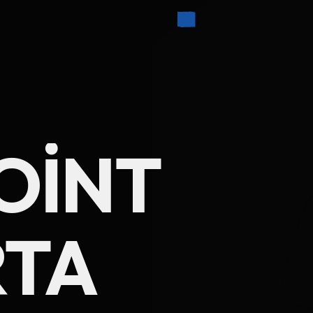
OINT
RTA
Ad Soyad