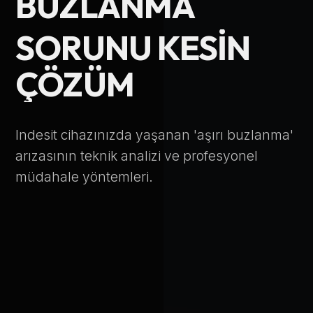
BUZLANMA
Telefon Numarası
SORUNU KESIN
ÇÖZÜM
Hizmet Türü
Indesit cihazınızda yaşanan 'aşırı buzlanma'
arızasının teknik analizi ve profesyonel
müdahale yöntemleri.
Servis Çağır
Verileriniz KVKK kapsamında korunmaktadır.