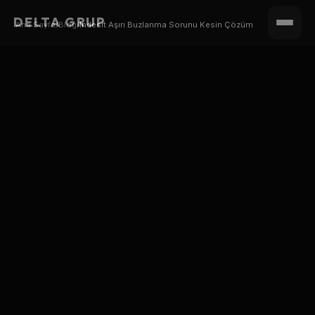
DELTA GRUP
Ana Sayfa
/
Blog
/
Indesit Aşırı Buzlanma Sorunu Kesin Çözüm