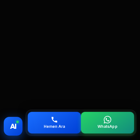
💰 Fiyat
📞 Ara
💬 WhatsApp
📍 Bölgeler
AI
Hemen Ara
WhatsApp
servis
çağırın