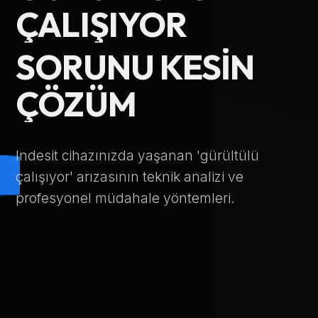
ÇALIŞIYOR
Telefon Numarası
SORUNU KESIN
Hizmet Türü
ÇÖZÜM
Indesit cihazınızda yaşanan 'gürültülü
çalışıyor' arızasının teknik analizi ve
Servis Çağır
profesyonel müdahale yöntemleri.
Verileriniz KVKK kapsamında korunmaktadır.