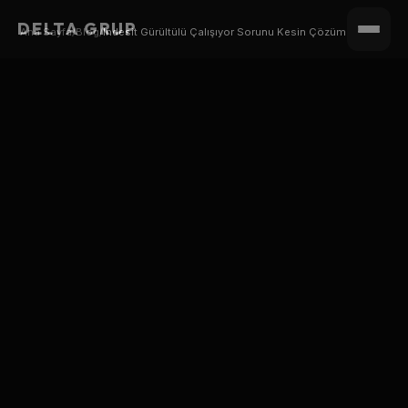
DELTA GRUP
Ana Sayfa
/
Blog
/
Indesit Gürültülü Çalışıyor Sorunu Kesin Çözüm