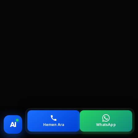
💰 Fiyat
📞 Ara
💬 WhatsApp
📍 Bölgeler
AI
Hemen Ara
WhatsApp
servis
çağırın