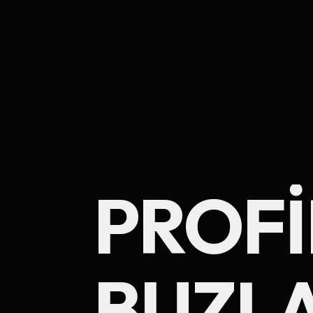
PROFI
BUZL