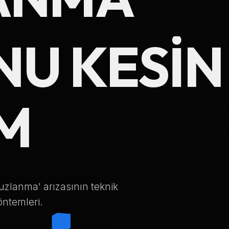
Telefon Numarası
U KESIN
Hizmet Türü
M
Servis Çağır
Verileriniz KVKK kapsamında korunmaktadır.
buzlanma' arızasının teknik
öntemleri.