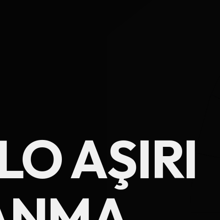
LO AŞIRI
Ad Soyad
ANMA