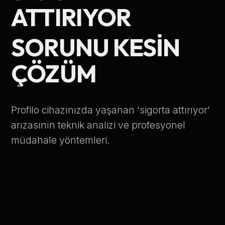
ATTIRIYOR
Telefon Numarası
SORUNU KESIN
Hizmet Türü
ÇÖZÜM
Profilo cihazınızda yaşanan 'sigorta attırıyor'
arızasının teknik analizi ve profesyonel
Servis Çağır
müdahale yöntemleri.
Verileriniz KVKK kapsamında korunmaktadır.