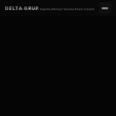
DELTA GRUP
Ana Sayfa
/
Blog
/
Profilo Sigorta Attırıyor Sorunu Kesin Çözüm