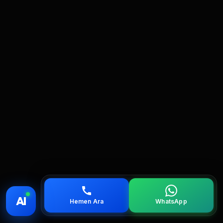
💰 Fiyat
📞 Ara
💬 WhatsApp
📍 Bölgeler
AI
Hemen Ara
WhatsApp
servis
çağırın