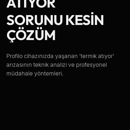
ATIYOR
Telefon Numarası
SORUNU KESIN
ÇÖZÜM
Hizmet Türü
Profilo cihazınızda yaşanan 'termik atıyor'
arızasının teknik analizi ve profesyonel
müdahale yöntemleri.
Servis Çağır
Verileriniz KVKK kapsamında korunmaktadır.