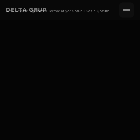
DELTA GRUP
Ana Sayfa
/
Blog
/
Profilo Termik Atıyor Sorunu Kesin Çözüm