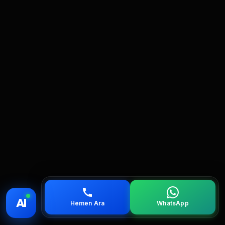
💰 Fiyat
📞 Ara
💬 WhatsApp
📍 Bölgeler
AI
Hemen Ara
WhatsApp
servis
çağırın