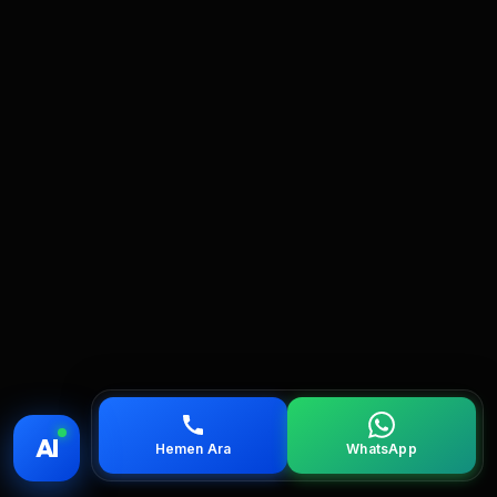
💰 Fiyat
📞 Ara
💬 WhatsApp
📍 Bölgeler
AI
Hemen Ara
WhatsApp
servis
çağırın