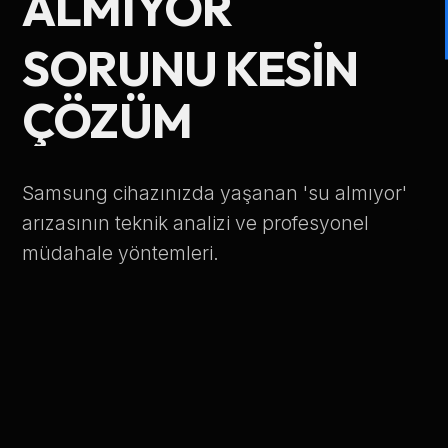
ALMIYOR
Telefon Numarası
SORUNU KESIN
ÇÖZÜM
Hizmet Türü
Samsung cihazınızda yaşanan 'su almıyor'
arızasının teknik analizi ve profesyonel
müdahale yöntemleri.
Servis Çağır
Verileriniz KVKK kapsamında korunmaktadır.