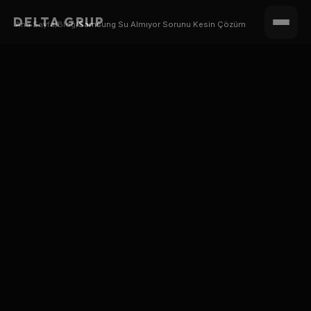
DELTA GRUP
Ana Sayfa
/
Blog
/
Samsung Su Almıyor Sorunu Kesin Çözüm