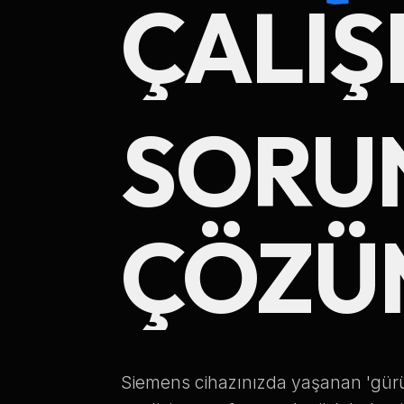
ÇALIŞ
SORUN
ÇÖZÜ
Siemens cihazınızda yaşanan 'gürült