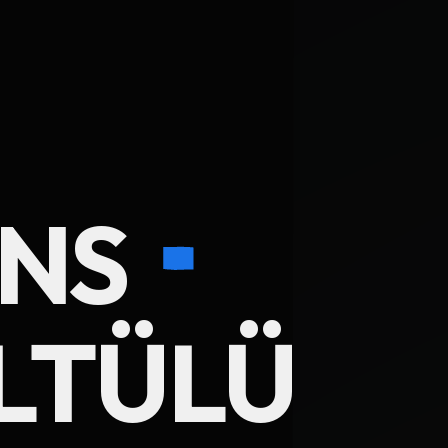
ENS
LTÜLÜ
Ad Soyad