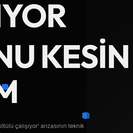
IYOR
Telefon Numarası
Hizmet Türü
U KESIN
M
Servis Çağır
Verileriniz KVKK kapsamında korunmaktadır.
ülü çalışıyor' arızasının teknik