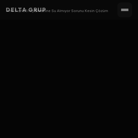
DELTA GRUP
Ana Sayfa
/
Blog
/
Silverline Su Almıyor Sorunu Kesin Çözüm