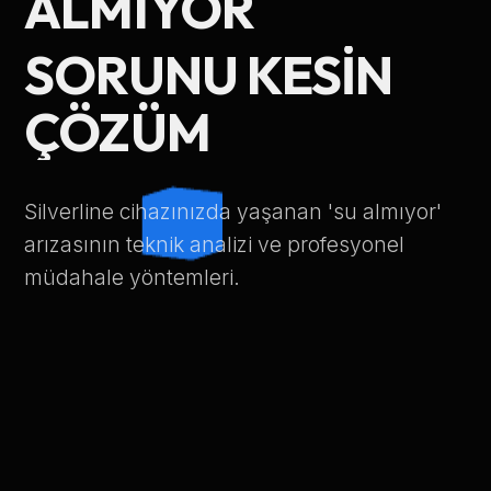
ALMIYOR
Telefon Numarası
SORUNU KESIN
ÇÖZÜM
Hizmet Türü
Silverline cihazınızda yaşanan 'su almıyor'
arızasının teknik analizi ve profesyonel
müdahale yöntemleri.
Servis Çağır
Verileriniz KVKK kapsamında korunmaktadır.