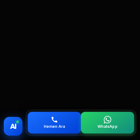
💰 Fiyat
📞 Ara
💬 WhatsApp
📍 Bölgeler
AI
Hemen Ara
WhatsApp
servis
çağırın