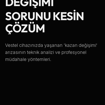
DEĞIŞIMI
Telefon Numarası
SORUNU KESIN
ÇÖZÜM
Hizmet Türü
Vestel cihazınızda yaşanan 'kazan değişimi'
arızasının teknik analizi ve profesyonel
müdahale yöntemleri.
Servis Çağır
Verileriniz KVKK kapsamında korunmaktadır.