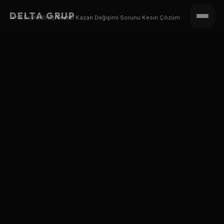
DELTA GRUP
Ana Sayfa
/
Blog
/
Vestel Kazan Değişimi Sorunu Kesin Çözüm