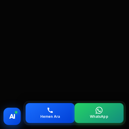
💰 Fiyat
📞 Ara
💬 WhatsApp
📍 Bölgeler
AI
Hemen Ara
WhatsApp
servis
çağırın