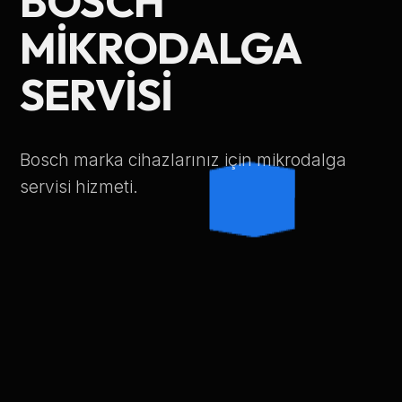
BOSCH
Telefon Numarası
MIKRODALGA
SERVISI
Hizmet Türü
Bosch marka cihazlarınız için mikrodalga
servisi hizmeti.
Servis Çağır
Verileriniz KVKK kapsamında korunmaktadır.