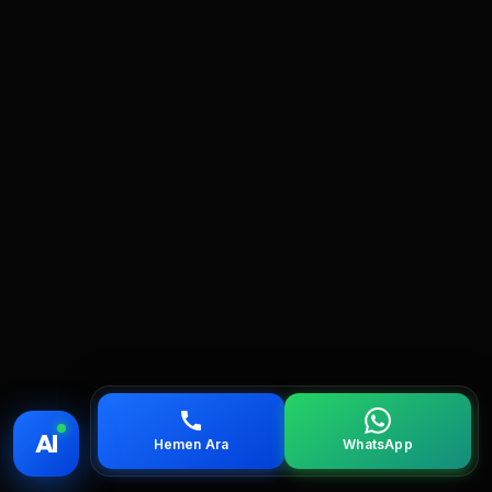
💰 Fiyat
📞 Ara
💬 WhatsApp
📍 Bölgeler
AI
Hemen Ara
WhatsApp
servis
çağırın