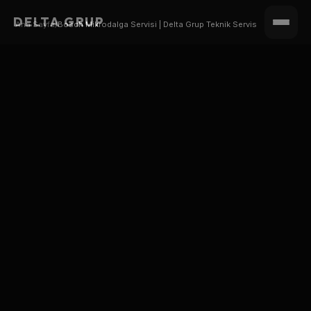
DELTA GRUP
Ana Sayfa
/
Bosch Mikrodalga Servisi | Delta Grup Teknik Servis