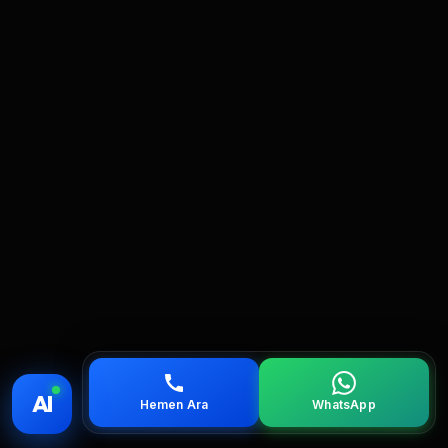
💰 Fiyat
📞 Ara
💬 WhatsApp
📍 Bölgeler
AI
Hemen Ara
WhatsApp
servis
çağırın