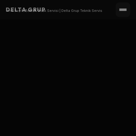
DELTA GRUP
Ana Sayfa
/
Bosch Ocak Servisi | Delta Grup Teknik Servis