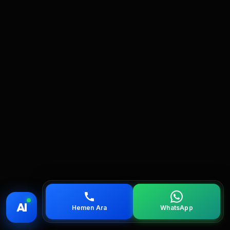
💰 Fiyat
📞 Ara
💬 WhatsApp
📍 Bölgeler
AI
Hemen Ara
WhatsApp
servis
çağırın