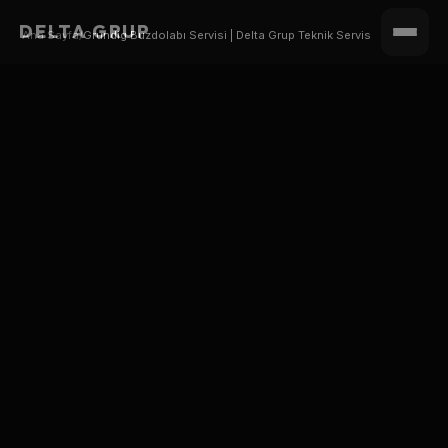
DELTA GRUP
Ana Sayfa
/
Grundig Buzdolabı Servisi | Delta Grup Teknik Servis