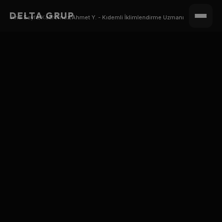
DELTA GRUP
Ana Sayfa
/
Kadromuz
/
Ahmet Y. - Kıdemli İklimlendirme Uzmanı