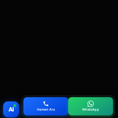
💰 Fiyat
📞 Ara
💬 WhatsApp
📍 Bölgeler
AI
Hemen Ara
WhatsApp
servis