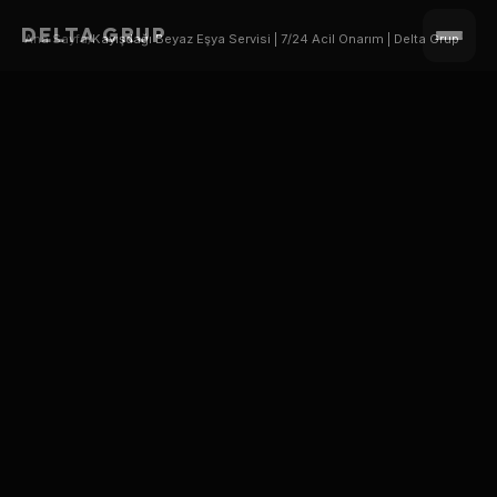
DELTA GRUP
Ana Sayfa
/
Kayışdağı Beyaz Eşya Servisi | 7/24 Acil Onarım | Delta Grup