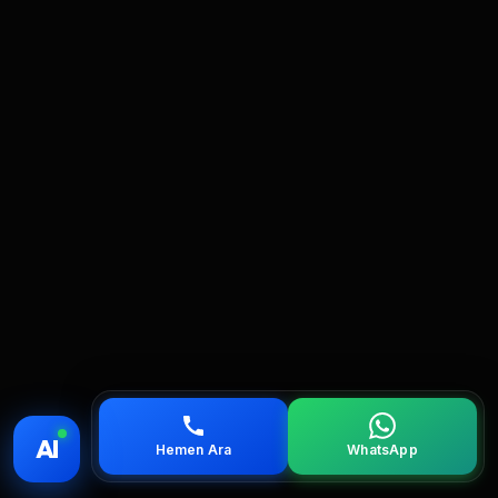
💰 Fiyat
📞 Ara
💬 WhatsApp
📍 Bölgeler
AI
Hemen Ara
WhatsApp
servis
çağırın