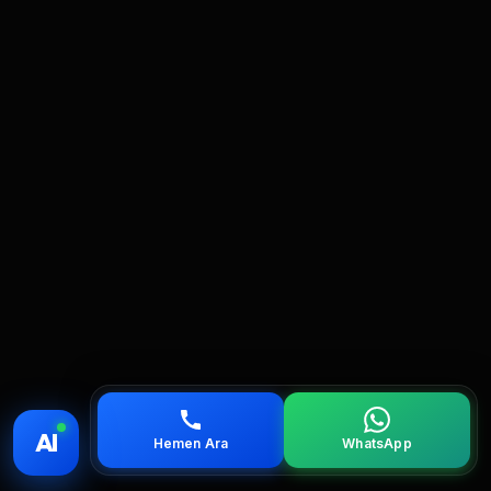
💰 Fiyat
📞 Ara
💬 WhatsApp
📍 Bölgeler
AI
Hemen Ara
WhatsApp
servis
çağırın