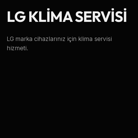
Telefon Numarası
LG KLIMA SERVISI
LG marka cihazlarınız için klima servisi
Hizmet Türü
hizmeti.
Servis Çağır
Verileriniz KVKK kapsamında korunmaktadır.