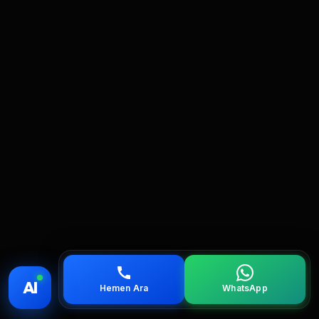
💰 Fiyat
📞 Ara
💬 WhatsApp
📍 Bölgeler
AI
Hemen Ara
WhatsApp
servis
çağırın