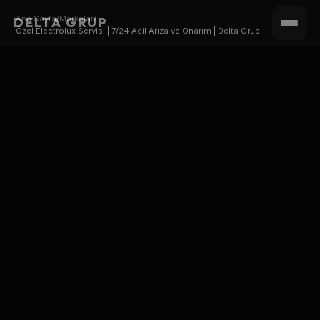
Ana Sayfa
/
Markalar
/
DELTA GRUP
Özel Electrolux Servisi | 7/24 Acil Arıza ve Onarım | Delta Grup