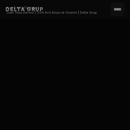
Ana Sayfa
/
Markalar
/
DELTA GRUP
Özel Teka Servisi | 7/24 Acil Arıza ve Onarım | Delta Grup