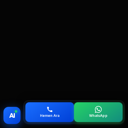
💰 Fiyat
📞 Ara
💬 WhatsApp
📍 Bölgeler
AI
Hemen Ara
WhatsApp
servis
çağırın