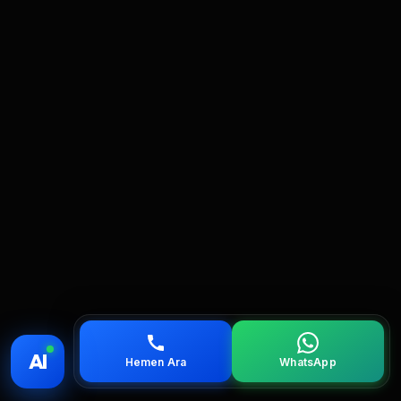
💰 Fiyat
📞 Ara
💬 WhatsApp
📍 Bölgeler
AI
Hemen Ara
WhatsApp
servis
çağırın