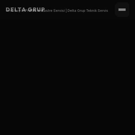
DELTA GRUP
Ana Sayfa
/
Profilo Ankastre Servisi | Delta Grup Teknik Servis