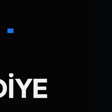
DIYE
Ad Soyad