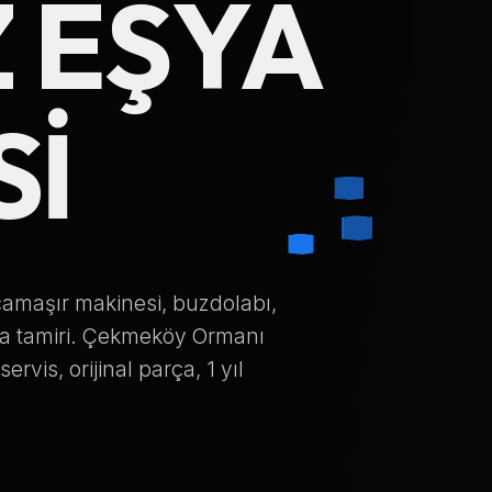
 EŞYA
Telefon Numarası
SI
Hizmet Türü
Servis Çağır
amaşır makinesi, buzdolabı,
ya tamiri. Çekmeköy Ormanı
Verileriniz KVKK kapsamında korunmaktadır.
rvis, orijinal parça, 1 yıl