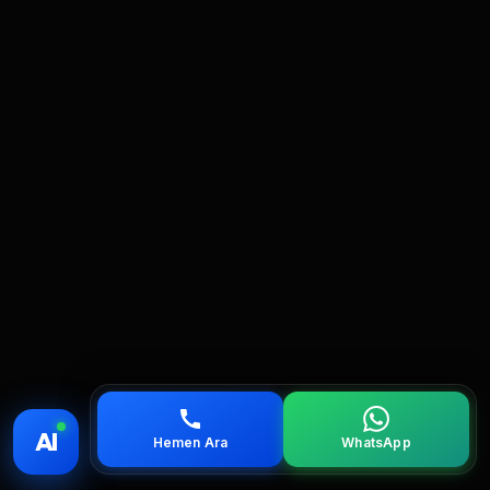
💰 Fiyat
📞 Ara
💬 WhatsApp
📍 Bölgeler
AI
Hemen Ara
WhatsApp
servis
çağırın