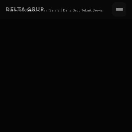
DELTA GRUP
Ana Sayfa
/
Samsung Fırın Servisi | Delta Grup Teknik Servis