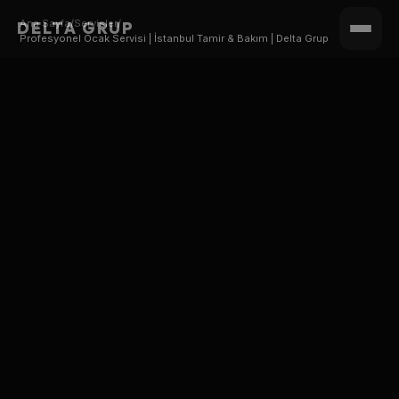
Ana Sayfa
/
Servisler
/
DELTA GRUP
Profesyonel Ocak Servisi | İstanbul Tamir & Bakım | Delta Grup