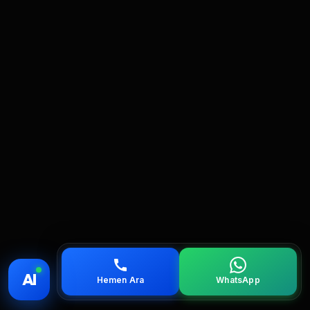
💰 Fiyat
📞 Ara
💬 WhatsApp
📍 Bölgeler
AI
Hemen Ara
WhatsApp
servis
çağırın