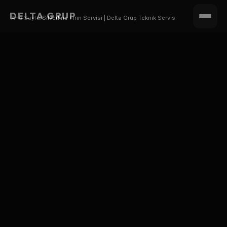
DELTA GRUP
Ana Sayfa
/
Silverline Fırın Servisi | Delta Grup Teknik Servis