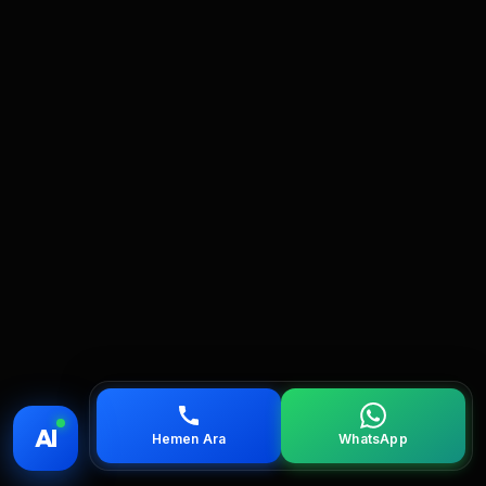
💰 Fiyat
📞 Ara
💬 WhatsApp
📍 Bölgeler
AI
Hemen Ara
WhatsApp
servis
çağırın