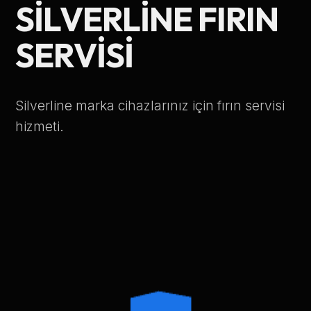
SILVERLINE FIRIN
Telefon Numarası
SERVISI
Hizmet Türü
Silverline marka cihazlarınız için fırın servisi
hizmeti.
Servis Çağır
Verileriniz KVKK kapsamında korunmaktadır.