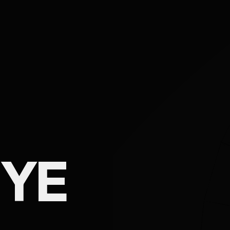
IYE
Ad Soyad