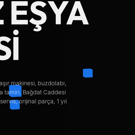
 EŞYA
Telefon Numarası
SI
Hizmet Türü
Servis Çağır
şır makinesi, buzdolabı,
a tamiri. Bağdat Caddesi
Verileriniz KVKK kapsamında korunmaktadır.
rvis, orijinal parça, 1 yıl